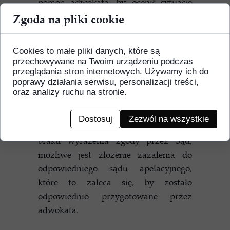
pomoc adwokata, by ocenił sytuację
oraz przygotował wniosek wraz z
Zgoda na pliki cookie
odpowiednią argumentacją do
właściwego Sądu. To Sąd, po
Cookies to małe pliki danych, które są
dokonaniu analizy sytuacji skazanego,
przechowywane na Twoim urządzeniu podczas
podejmuje decyzję w formie
przeglądania stron internetowych. Używamy ich do
poprawy działania serwisu, personalizacji treści,
postanowienia, czy zezwala
oraz analizy ruchu na stronie.
skazanemu na odbycie kary
pozbawienia wolności w systemie
Dostosuj
Zezwól na wszystkie
dozoru elektronicznego. W sytuacji
braku wyrażenia zgody przez Sąd,
możliwe jest złożenie zażalenia do
odpowiedniego sądu apelacyjnego,
które to zaleca się, by zostało
odpowiednio przygotowane przez
adwokata.