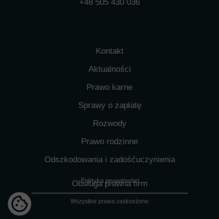
+48 505 430 036
Kontakt
Aktualności
Prawo karne
Sprawy o zapłatę
Rozwody
Prawo rodzinne
Odszkodowania i zadośćuczynienia
Polityka prywatności
Obsługa prawna firm
Wszystkie prawa zastrzeżone