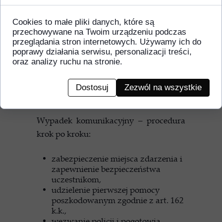
wypadku drogowym,
może uchronić
przed zarzutami karnymi i
Cookies to małe pliki danych, które są
dodatkowymi stratami finansowymi
.
przechowywane na Twoim urządzeniu podczas
W przypadku ryzyka przesłuchania
przeglądania stron internetowych. Używamy ich do
poprawy działania serwisu, personalizacji treści,
czy sytuacji takich jak
zatrzymanie
oraz analizy ruchu na stronie.
przez policję
, nieocenione wsparcie
może zapewnić dobry
adwokat w
Dostosuj
Zezwól na wszystkie
Poznaniu
.
Wypadek komunikacyjny – procedura
krok po kroku:
zabezpieczenie miejsca zdarzenia i
zapewnienie bezpieczeństwa
uczestnikom,
udzielenie pierwszej pomocy
poszkodowanym zgodnie z art. 162
k.k.,
wezwanie policji i pogotowia