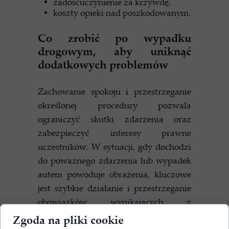
zadośćuczynienie za krzywdę,
koszty opieki nad poszkodowanym.
Co zrobić po wypadku
drogowym, aby uniknąć
dodatkowych problemów
Zachowanie spokoju i przestrzeganie
określonej procedury pozwala
ograniczyć skutki zdarzenia oraz
zabezpieczyć interesy prawne
uczestników. W sytuacji, gdy dochodzi
do poważnego zdarzenia lub wypadek
autem powoduje obrażenia, kluczowe
jest szybkie działanie i przestrzeganie
obowiązków wynikających z
przepisów. Wiedza o tym, co zrobić po
Zgoda na pliki cookie