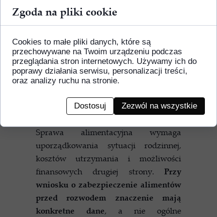
pismo w trakcie sprawy
. Może też
Zgoda na pliki cookie
pomóc dobrać dokumenty i
przedstawić żądanie w sposób
Cookies to małe pliki danych, które są
odpowiadający sytuacji rodzinnej oraz
przechowywane na Twoim urządzeniu podczas
finansowej stron.
przeglądania stron internetowych. Używamy ich do
poprawy działania serwisu, personalizacji treści,
Jak wygląda współpraca z
oraz analizy ruchu na stronie.
adwokatem przy
zabezpieczeniu alimentów
Dostosuj
Zezwól na wszystkie
przed rozwodem?
Sprawa alimentacyjna wymaga
uporządkowania sytuacji rodzinnej,
kosztów utrzymania i możliwości
finansowych drugiej strony.
Przy
wniosku o zabezpieczenie alimentów
przed rozwodem znaczenie mają
konkretne dane
, a nie ogólne