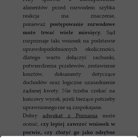
alimentów przed rozwodem szybka
reakcja ma znaczenie,
ponieważ
postępowanie rozwodowe
może trwać wiele miesięcy
. Sąd
rozpoznaje taki wniosek na podstawie
uprawdopodobnionych okoliczności,
dlatego warto dołączyć rachunki,
potwierdzenia przelewów, zestawienie
kosztów, dokumenty dotyczące
dochodów oraz logiczne uzasadnienie
żądanej kwoty. Nie trzeba czekać na
końcowy wyrok, jeżeli bieżące potrzeby
uprawnionego nie są zaspokajane.
Dobry
adwokat z Poznania
może
ocenić,
czy lepiej zawrzeć wniosek w
pozwie, czy złożyć go jako odrębne