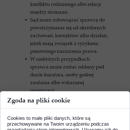
konfliktu rodzinnego albo relacji
między stronami.
Sąd może zobowiązać sprawcę do
powstrzymania się od określonych
zachowań, kontaktów albo działań,
jeżeli mają związek z ryzykiem
ponownego naruszenia prawa.
W niektórych przypadkach
sprawca może zostać oddany pod
dozór kuratora, osoby godnej
zaufania albo wskazanej
organizacji.
Zachowanie sprawcy w okresie
Zgoda na pliki cookie
próby ma znaczenie dla ostatecznej
oceny, czy cele warunkowego
Cookies to małe pliki danych, które są
umorzenia zostały osiągnięte.
przechowywane na Twoim urządzeniu podczas
Niewykonanie obowiązków,
przeglądania stron internetowych. Używamy ich do