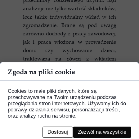
analizuje nie tylko wartość składników,
lecz także indywidualny wkład w ich
zgromadzenie. Brane są pod uwagę
zarówno dochody z pracy zawodowej,
jak i praca włożona w prowadzenie
domu czy wychowanie dzieci,
traktowana na równi z wkładem
finansowym. Dzięki temu podział
Zgoda na pliki cookie
majątku po rozwodzie uwzględnia
realny wysiłek obojga małżonków.
Cookies to małe pliki danych, które są
przechowywane na Twoim urządzeniu podczas
Kiedy jest możliwy
przeglądania stron internetowych. Używamy ich do
procentowy podział majątku
poprawy działania serwisu, personalizacji treści,
po rozwodzie?
oraz analizy ruchu na stronie.
Zgodnie z zasadą wynikającą z
Dostosuj
Zezwól na wszystkie