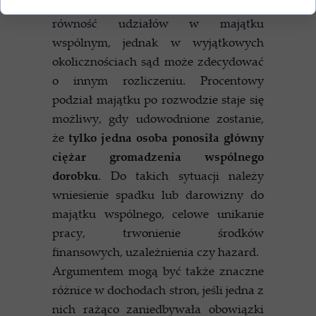
przepisów prawa, przyjmuje się
równość udziałów w majątku
wspólnym, jednak w wyjątkowych
okolicznościach sąd może zdecydować
o innym rozliczeniu. Procentowy
podział majątku po rozwodzie staje się
możliwy, gdy udowodnione zostanie,
że
tylko jedna osoba ponosiła główny
ciężar gromadzenia wspólnego
dorobku
. Do takich sytuacji należy
wniesienie spadku lub darowizny do
majątku wspólnego, celowe unikanie
pracy, trwonienie środków
finansowych, uzależnienia czy hazard.
Argumentem mogą być także znaczne
różnice w dochodach stron, jeśli jedna z
nich rażąco zaniedbywała obowiązki