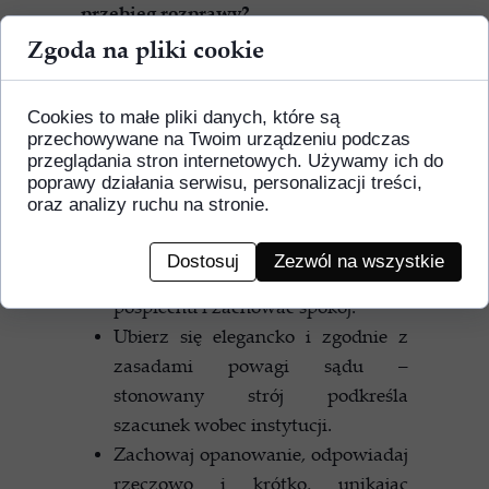
przebieg rozprawy?
Zgoda na pliki cookie
Zabierz wszystkie dokumenty
dotyczące sprawy, uporządkowane
Cookies to małe pliki danych, które są
chronologicznie i w sposób
przechowywane na Twoim urządzeniu podczas
ułatwiający szybkie odnalezienie
przeglądania stron internetowych. Używamy ich do
poprawy działania serwisu, personalizacji treści,
potrzebnych informacji.
oraz analizy ruchu na stronie.
Przyjdź punktualnie, najlepiej
kilkanaście minut przed
Dostosuj
Zezwól na wszystkie
wyznaczoną godziną, aby uniknąć
pośpiechu i zachować spokój.
Ubierz się elegancko i zgodnie z
zasadami powagi sądu –
stonowany strój podkreśla
szacunek wobec instytucji.
Zachowaj opanowanie, odpowiadaj
rzeczowo i krótko, unikając