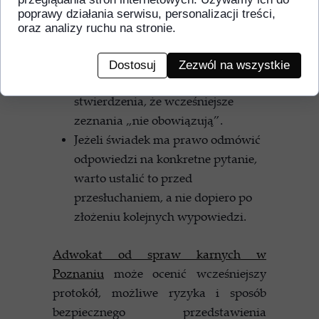
zdarzeń wyłącznie z obawy przed
poprawy działania serwisu, personalizacji treści,
konsekwencjami dla innej osoby.
oraz analizy ruchu na stronie.
Sprostowanie protokołu powinno
odnosić się do konkretnych
Dostosuj
Zezwól na wszystkie
nieścisłości, a nie do ogólnego
stwierdzenia, że wcześniejsze
zeznania „nie obowiązują”.
Jeżeli świadek ma prawo odmówić
odpowiedzi na konkretne pytanie,
warto ustalić to przed
przesłuchaniem, a nie dopiero po
złożeniu kolejnych wypowiedzi.
Adwokat od spraw karnych w
Poznaniu
może ocenić wcześniejszy
protokół, możliwe ryzyka i sposób
bezpiecznego przedstawienia