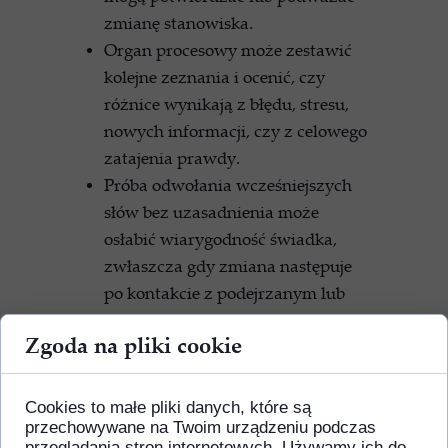
zmianę stanowiska.
Organ procesowy może zestawić
kolejne zeznania i ocenić, czy
różnice wynikają z błędu, stresu,
nowych informacji, czy z celowego
zatajenia prawdy.
Próba odwołania wcześniejszych
słów bez uzasadnienia może
osłabić wiarygodność świadka,
zwłaszcza gdy zmiana następuje
po kontakcie z podejrzanym lub
oskarżonym.
Zgoda na pliki cookie
Składanie nieprawdziwych zeznań
może prowadzić do
odpowiedzialności karnej, dlatego
Cookies to małe pliki danych, które są
nie należy modyfikować wersji
przechowywane na Twoim urządzeniu podczas
przeglądania stron internetowych. Używamy ich do