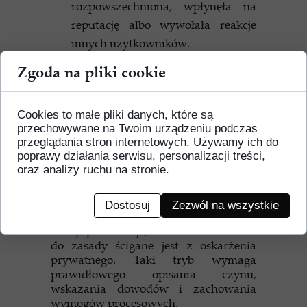
rozpowszechniona, wpłynęła na
reputację albo wywołała reakcje
innych użytkowników.
Zgoda na pliki cookie
Jakie działania prawne
można podjąć po
zniesławieniu w Internecie?
Cookies to małe pliki danych, które są
przechowywane na Twoim urządzeniu podczas
przeglądania stron internetowych. Używamy ich do
Osoba, której dobre imię zostało
poprawy działania serwisu, personalizacji treści,
naruszone online, może skorzystać z
oraz analizy ruchu na stronie.
kilku ścieżek ochrony.
Gdy sprawa
obejmuje zniesławienie w Internecie,
możliwe jest wniesienie prywatnego
Dostosuj
Zezwól na wszystkie
aktu oskarżenia
, ponieważ Kodeks
karny przewiduje, że zniesławienie co
do zasady ścigane jest z oskarżenia
prywatnego. Taki tryb wymaga
prawidłowego opisania czynu,
wskazania dowodów i zachowania
wymogów procesowych.