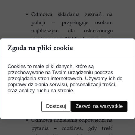
Odmowa składania zeznań na
policji – przysługuje osobom
najbliższym dla oskarżonego
zgodnie z art. 182 k.p.k., obejmując
Zgoda na pliki cookie
m.in. małżonka, zstępnych,
wstępnych, rodzeństwo oraz osoby
pozostające we wspólnym pożyciu.
Cookies to małe pliki danych, które są
Odmowa składania zeznań na
przechowywane na Twoim urządzeniu podczas
przeglądania stron internetowych. Używamy ich do
piśmie – dopuszczalna w sytuacji,
poprawy działania serwisu, personalizacji treści,
gdy świadek mógłby odmówić
oraz analizy ruchu na stronie.
zeznań ustnych lub odpowiedzi na
określone pytania na podstawie art.
Dostosuj
Zezwól na wszystkie
182–183 k.p.k.
Odmowa udzielenia odpowiedzi na
pytania – możliwa, gdy treść