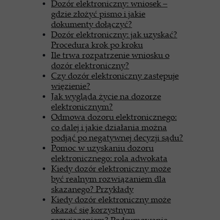
Dozór elektroniczny: wniosek –
gdzie złożyć pismo i jakie
dokumenty dołączyć?
Dozór elektroniczny: jak uzyskać?
Procedura krok po kroku
Ile trwa rozpatrzenie wniosku o
dozór elektroniczny?
Czy dozór elektroniczny zastępuje
więzienie?
Jak wygląda życie na dozorze
elektronicznym?
Odmowa dozoru elektronicznego:
co dalej i jakie działania można
podjąć po negatywnej decyzji sądu?
Pomoc w uzyskaniu dozoru
elektronicznego: rola adwokata
Kiedy dozór elektroniczny może
być realnym rozwiązaniem dla
skazanego? Przykłady
Kiedy dozór elektroniczny może
okazać się korzystnym
rozwiązaniem? Podsumowanie