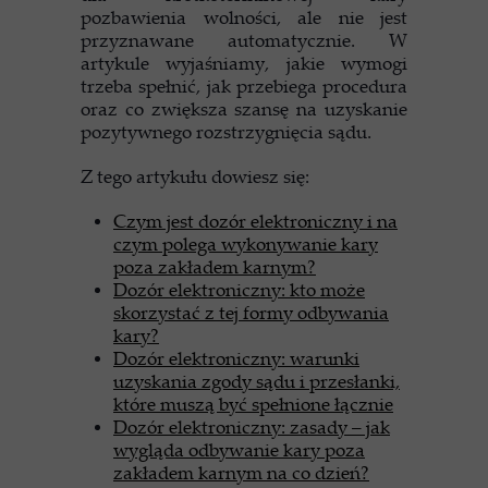
pozbawienia wolności, ale nie jest
przyznawane automatycznie. W
artykule wyjaśniamy, jakie wymogi
trzeba spełnić, jak przebiega procedura
oraz co zwiększa szansę na uzyskanie
pozytywnego rozstrzygnięcia sądu.
Z tego artykułu dowiesz się:
Czym jest dozór elektroniczny i na
czym polega wykonywanie kary
poza zakładem karnym?
Dozór elektroniczny: kto może
skorzystać z tej formy odbywania
kary?
Dozór elektroniczny: warunki
uzyskania zgody sądu i przesłanki,
które muszą być spełnione łącznie
Dozór elektroniczny: zasady – jak
wygląda odbywanie kary poza
zakładem karnym na co dzień?