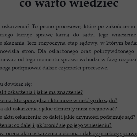
co warto wiedzieć
Prawo c
Prawo cywilne - odszkodo
kt oskarżenia? To pismo procesowe, które po zakończeniu
Prawo cy
czego kieruje sprawę karną do sądu. Jego wniesienie
e skazania, lecz rozpoczyna etap sądowy, w którym badan
nowiska stron. Dla oskarżonego oraz pokrzywdzonego 
Wsparcie administracji i
onieważ od tego momentu sprawa wchodzi w fazę rozpoz
 mogą podejmować dalsze czynności procesowe.
u dowiesz się:
 akt oskarżenia i jakie ma znaczenie?
żenia: kto sporządza i kto może wnieść go do sądu?
a akt oskarżenia i jakie elementy musi obejmować?
 aktu oskarżenia: co dalej i jakie czynności podejmuje sąd?
enia: co dalej i jak bronić się po jego wniesieniu?
a ocena aktu oskarżenia a obrona i dalszy przebieg spraw