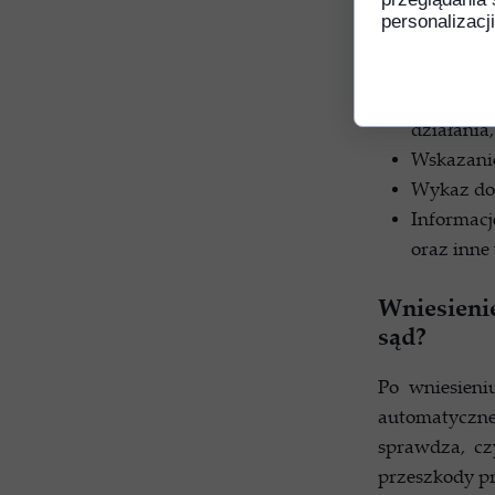
personalizacji
Jakie elemen
Dane oska
Dokładny 
działania
Wskazanie
Wykaz dow
Informacj
oraz inne
Wniesienie
sąd?
Po wniesieni
automatyczn
sprawdza, cz
przeszkody p