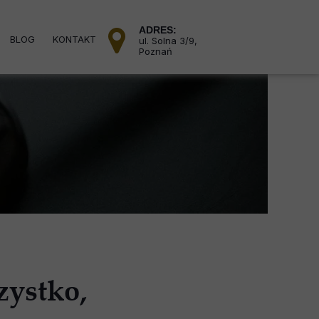
ADRES:
BLOG
KONTAKT
ul. Solna 3/9,
Poznań
Prawo karne
karne - jazda po alkoholu
przestępstwa narkotykowe
zatrzymanie przez policję
rne - dozór elektroniczny
Prawo rodzinne
Prawo rodzinne - rozwody
akty / władza rodzicielska
zystko,
Prawo cywilne