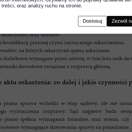
 treści, oraz analizy ruchu na stronie.
ty powinny znaleźć się w takim piśmie?
rżonego pozwalające na jego identyfikację.
Dostosuj
Zezwól n
opis zarzucanego czynu ze wskazaniem czasu, miejsca, sp
, okoliczności oraz skutków.
 kwalifikacji prawnej czynu zarzucanego oskarżonemu.
odów, na których oskarżyciel opiera oskarżenie.
e dodatkowe wymagane przez ustawę, w tym lista osób do
 wnioski dowodowe związane z rozprawą główną.
 aktu oskarżenia: co dalej i jakie czynności
u pisma sprawa wchodzi w etap sądowy, ale nie oznac
ego wyznaczenia rozprawy. Sąd najpierw bada swoją
y pismo spełnia wymagania formalne, oraz ocenia, czy 
rocesowe wymagające skierowania sprawy na posiedzenie. 