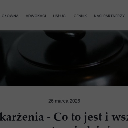
A GŁÓWNA
ADWOKACI
USŁUGI
CENNIK
NASI PARTNERZY
Aleksandra Kubiec
Adrian Książek
Prawo 
Prawo karne - 
Prawo Karne - 
Prawo ka
26 marca 2026
Prawo rodzinne - alimenty / kont
karżenia - Co to jest i ws