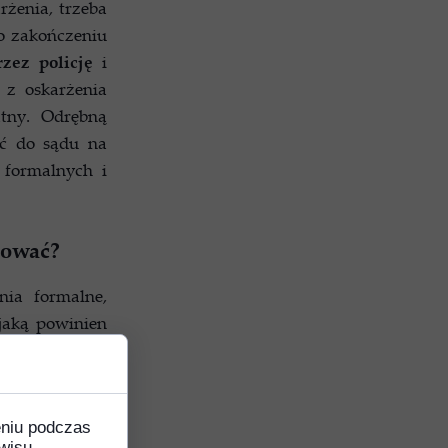
rżenia, trzeba
po zakończeniu
zez policję
i
 z oskarżenia
atny. Odrębną
ść do sądu na
 formalnych i
mować?
ia formalne,
jaką powinien
k.p.k., które
owodami oraz
nie dla oceny
eniu podczas
wisu,