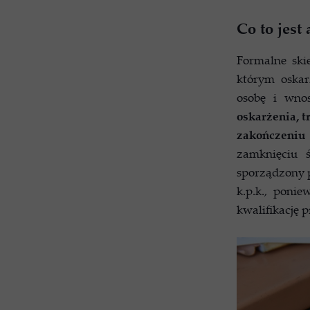
Co to jest
Formalne ski
którym oskar
osobę i wno
oskarżenia, 
zakończeniu
zamknięciu ś
sporządzony p
k.p.k., poni
kwalifikację 