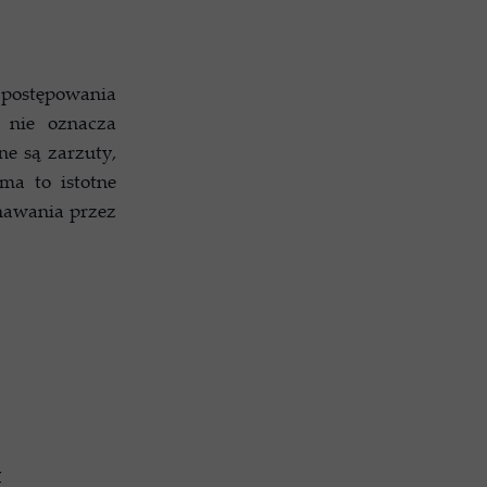
ywilne - sprawy o zapłatę
wania i zadośćuczynienia
 postępowania
wilne - sprawy spadkowe
 nie oznacza
Obsługa prawna firm
e są zarzuty,
ma to istotne
 właścicieli nieruchomości
nawania przez
y