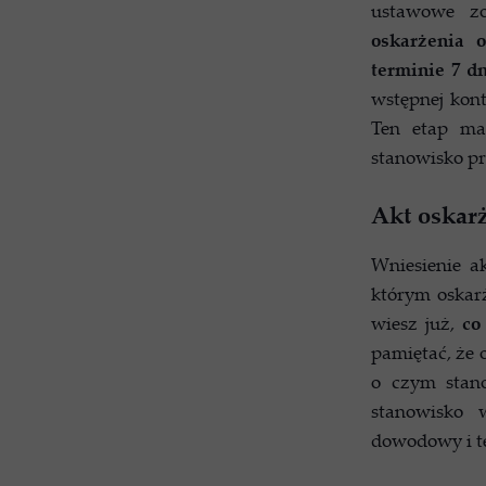
ustawowe zo
oskarżenia
terminie 7 d
wstępnej kont
Ten etap ma 
stanowisko p
Akt oskarż
Wniesienie a
którym oskar
wiesz już,
co
pamiętać, że
o czym stano
stanowisko 
dowodowy i t