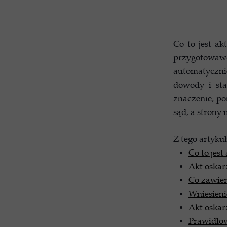
Co to jest a
przygotowaw
automatyczni
dowody i sta
znaczenie, p
sąd, a strony
Z tego artykuł
Co to jest
Akt oskar
Co zawier
Wniesienie
Akt oskarż
Prawidłow