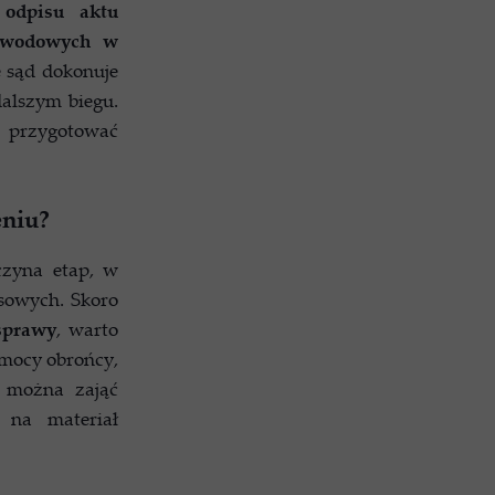
 odpisu aktu
dowodowych w
e sąd dokonuje
dalszym biegu.
, przygotować
eniu?
czyna etap, w
sowych. Skoro
 sprawy
, warto
omocy obrońcy,
a można zająć
 na materiał