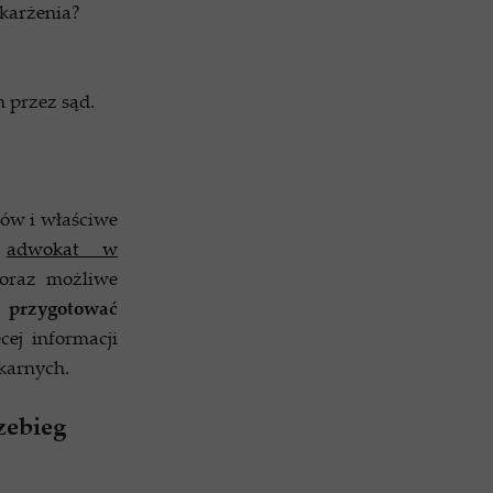
skarżenia?
 przez sąd.
ów i właściwe
y
adwokat w
 oraz możliwe
e
przygotować
cej informacji
karnych.
zebieg