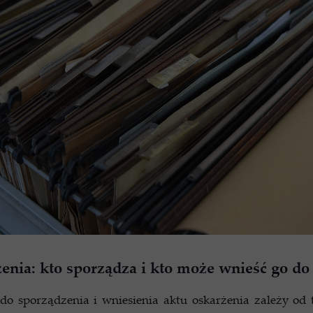
enia: kto sporządza i kto może wnieść go do
do sporządzenia i wniesienia aktu oskarżenia zależy od 