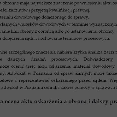
ia obronne mają największe znaczenie po wniesieniu aktu o
eści zarzutów i przyjętej kwalifikacji prawnej.
teriału dowodowego dołączonego do sprawy.
 własnych wniosków dowodowych w terminie wyznaczonym
anie linii obrony z obrońcą albo po ustanowieniu obrońcy.
a doręczenia sądu i dochowanie terminów procesowych.
ie szczególnego znaczenia nabiera szybka analiza zarzut
nie dalszych działań procesowych. Doświadczon
oże ocenić treść aktu oskarżenia, materiał dowodowy
ony.
Adwokat w Poznaniu od spraw karnych
może takż
odowe i reprezentować oskarżonego przed sądem
. Wię
:
adwokat w Poznaniu cennik
i zakres pomocy w sprawach 
 ocena aktu oskarżenia a obrona i dalszy pr