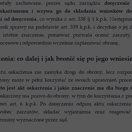
stały zachowane, prezes sądu zarządza
doręczenie
 oskarżonemu i wzywa go do składania wniosków 
ni od doręczenia
, co wynika z art. 338 § 1 k.p.k. Następni
roli sprawy na podstawie art. 339 k.p.k. i decyduje o jej 
istotne znaczenie, ponieważ pozwala ocenić zarzuty
rocesowe i odpowiednio wcześnie zaplanować obronę.
enia: co dalej i jak bronić się po jego wniesi
ktu oskarżenia nie zamyka drogi do obrony, lecz rozpo
żony może w pełni korzystać ze swoich uprawnień proce
 to jest akt oskarżenia i jakie znaczenie ma dla biegu
 oskarżony ma prawo do obrony, w tym do korzystania z p
wi art. 6 k.p.k. Po doręczeniu odpisu aktu oskarżeni
wobec zarzutów, składać wyjaśnienia oraz reagować
erminy wyznaczone przez sąd.