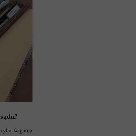
 sądu?
trybu ścigania