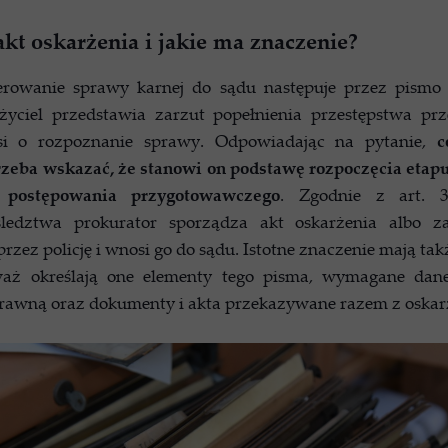
 akt oskarżenia i jakie ma znaczenie?
erowanie sprawy karnej do sądu następuje przez pismo
życiel przedstawia zarzut popełnienia przestępstwa pr
si o rozpoznanie sprawy. Odpowiadając na pytanie,
c
trzeba wskazać, że stanowi on podstawę rozpoczęcia etap
 postępowania przygotowawczego
. Zgodnie z art. 3
ledztwa prokurator sporządza akt oskarżenia albo z
rzez policję i wnosi go do sądu. Istotne znaczenie mają tak
eważ określają one elementy tego pisma, wymagane dane
prawną oraz dokumenty i akta przekazywane razem z oskar