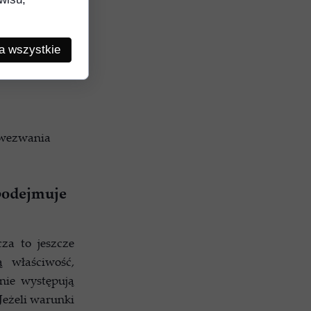
a wszystkie
osobu
 wezwania
 podejmuje
za to jeszcze
 właściwość,
nie występują
Jeżeli warunki