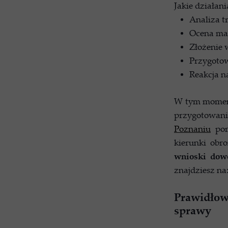
Jakie działan
Analiza tr
Ocena ma
Złożenie
Przygotow
Reakcja n
W tym momenc
przygotowa
Poznaniu
pom
kierunki obr
wnioski dow
znajdziesz na
Prawidłowa
sprawy