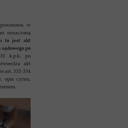
 procesowe, w
zez oznaczoną
o to jest akt
u sądowego po
31 k.p.k. po
atwierdza akt
że art. 332-334
, opis czynu,
żeniem.