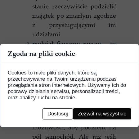
stanie rzeczywiście podzielić
majątek po zmarłym zgodnie
z przysługującymi im
udziałami.
podział fizyczny rzeczy
– tu
sytuacja jest nieco bardziej
Zgoda na pliki cookie
skomplikowana, a to przede
wszystkim dlatego, że
Cookies to małe pliki danych, które są
przechowywane na Twoim urządzeniu podczas
niektórych rzeczy nie da
przeglądania stron internetowych. Używamy ich do
podzielić się tak, aby nie
poprawy działania serwisu, personalizacji treści,
oraz analizy ruchu na stronie.
straciły swojej przydatności
zgodnie ze swoim
Dostosuj
Zezwól na wszystkie
przeznaczeniem. Np. nie ma
możliwości, aby podzielić na
pół samochód. Ale już jeśli