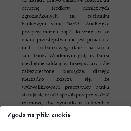
ochronę środków pieniężnych
zgromadzonych na rachunku
bankowym same banki. Analizując
przepisy można dojść do wniosku, że
ofiarą przestępstwa nie jest posiadacz
rachunku bankowego (klient banku), a
sam bank. Wiadomym jest, iż banki
niechętnie oddają w takiej sytuacji źle
zabezpieczone pieniądze, dlatego
nierzadko zdarza się, że
wykwalifikowani pracownicy banku
starają się w taki sposób przeprowadzić
rozmowę, aby wynikało, iż to klient w
oczywisty sposób dopuścił się rażących
Zgoda na pliki cookie
zaniedbań i w konsekwencji to na
posiadaczu rachunku bankowego