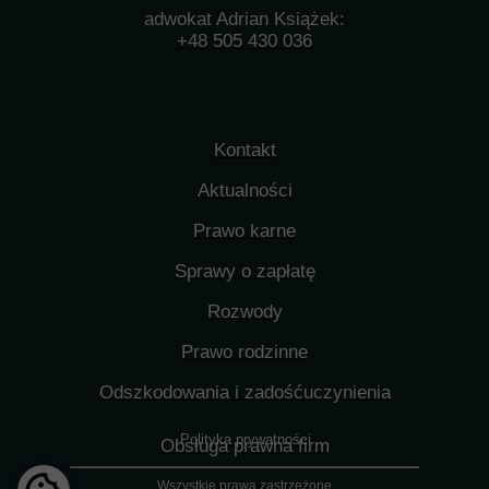
adwokat Adrian Książek:
+48 505 430 036
Kontakt
Aktualności
Prawo karne
Sprawy o zapłatę
Rozwody
Prawo rodzinne
Odszkodowania i zadośćuczynienia
Polityka prywatności
Obsługa prawna firm
Wszystkie prawa zastrzeżone