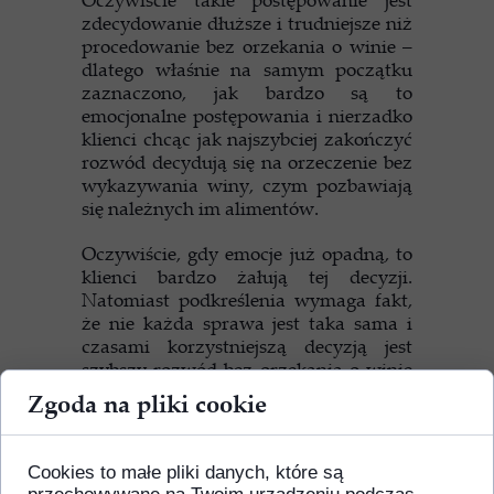
zdecydowanie dłuższe i trudniejsze niż
procedowanie bez orzekania o winie –
dlatego właśnie na samym początku
zaznaczono, jak bardzo są to
emocjonalne postępowania i nierzadko
klienci chcąc jak najszybciej zakończyć
rozwód decydują się na orzeczenie bez
wykazywania winy, czym pozbawiają
się należnych im alimentów.
Oczywiście, gdy emocje już opadną, to
klienci bardzo żałują tej decyzji.
Natomiast podkreślenia wymaga fakt,
że nie każda sprawa jest taka sama i
czasami korzystniejszą decyzją jest
szybszy rozwód bez orzekania o winie
– najlepiej w tej sytuacji porozmawiać z
Zgoda na pliki cookie
prawnikiem, który do sprawy nie
będzie podchodził emocjonalnie i
pomoże nam podjąć optymalną
Cookies to małe pliki danych, które są
decyzję.