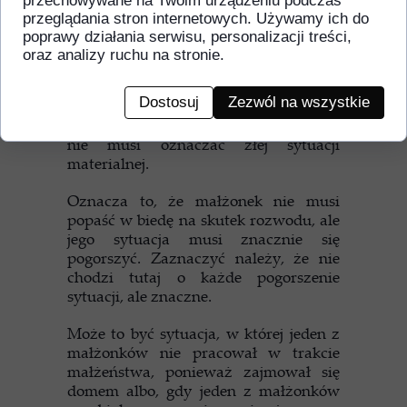
przechowywane na Twoim urządzeniu podczas
przeglądania stron internetowych. Używamy ich do
Równie ważną przesłanką, która musi
poprawy działania serwisu, personalizacji treści,
zaistnieć, aby móc ubiegać się o
oraz analizy ruchu na stronie.
alimenty w przypadku uznania
drugiego małżonka wyłącznie winnym
Dostosuj
Zezwól na wszystkie
rozkładu pożycia małżeńskiego jest
pogorszenie sytuacji życiowej, które to
nie musi oznaczać złej sytuacji
materialnej.
Oznacza to, że małżonek nie musi
popaść w biedę na skutek rozwodu, ale
jego sytuacja musi znacznie się
pogorszyć. Zaznaczyć należy, że nie
chodzi tutaj o każde pogorszenie
sytuacji, ale znaczne.
Może to być sytuacja, w której jeden z
małżonków nie pracował w trakcie
małżeństwa, ponieważ zajmował się
domem albo, gdy jeden z małżonków